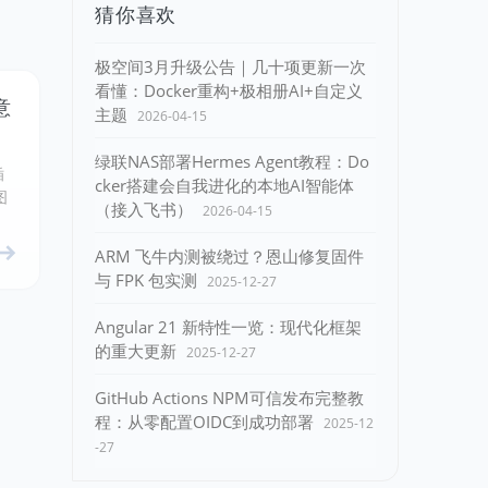
猜你喜欢
极空间3月升级公告｜几十项更新一次
看懂：Docker重构+极相册AI+自定义
意
主题
2026-04-15
绿联NAS部署Hermes Agent教程：Do
插
cker搭建会自我进化的本地AI智能体
图
（接入飞书）
2026-04-15
ARM 飞牛内测被绕过？恩山修复固件
与 FPK 包实测
2025-12-27
Angular 21 新特性一览：现代化框架
的重大更新
2025-12-27
GitHub Actions NPM可信发布完整教
程：从零配置OIDC到成功部署
2025-12
-27