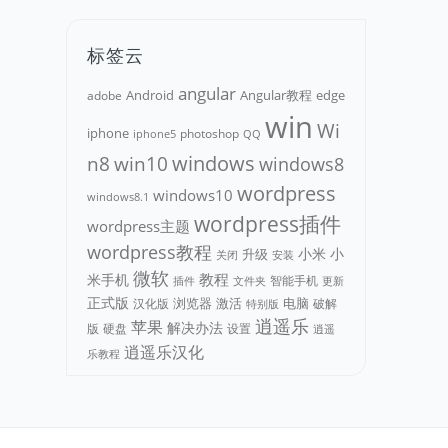
标签云
angular
Android
adobe
Angular教程
edge
win
Wi
iphone
photoshop
iphone5
QQ
n8
win10
windows
windows8
wordpress
windows10
windows8.1
wordpress插件
wordpress主题
wordpress教程
小米
小
升级
关闭
安装
微软
教程
米手机
智能手机
文件夹
更新
插件
正式版
浏览器
电脑
汉化版
激活
破解
特别版
逍遥乐
苹果
解决办法
版
硬盘
设置
逍遥
逍遥乐汉化
乐教程