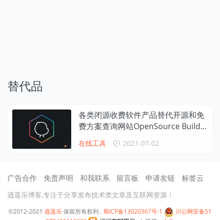
替代品
各类闭源收费软件产品替代开源和免
费方案查询网站OpenSource Builde
rs
在线工具
2021-07-02
广告合作
免责声明
和我联系
留言板
申请友链
标签云
逍遥乐博客,专注于分享发布技术类文章及互联网资源！
©2012-2021
逍遥乐
保留所有权利 .
蜀ICP备13020367号-1
川公网安备51