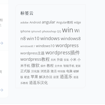
标签云
相
angular
Android
adobe
Angular教程
edge
上
win
Wi
iphone
photoshop
iphone5
QQ
n8
win10
windows
windows8
wordpress
windows10
windows8.1
wordpress插件
wordpress主题
wordpress教程
小米
小
升级
关闭
安装
微软
教程
米手机
智能手机
文件夹
更新
插件
正式版
浏览器
电脑
汉化版
激活
破解
两
特别版
逍遥乐
苹果
解决办法
版
硬盘
设置
逍遥
逍遥乐汉化
乐教程