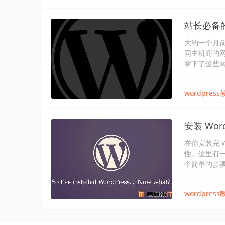
站长必备的
大约一个月前
同主机商的网站像
拿下了这些网
wordpress
安装 Wor
在你安装完 W
性。这里有一份
个简单的步
wordpress