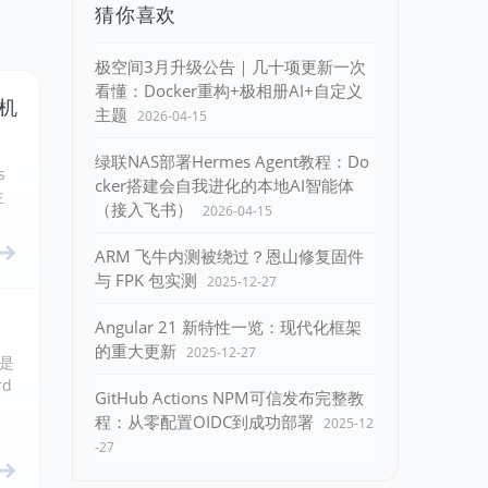
猜你喜欢
极空间3月升级公告｜几十项更新一次
看懂：Docker重构+极相册AI+自定义
主机
主题
2026-04-15
绿联NAS部署Hermes Agent教程：Do
s
cker搭建会自我进化的本地AI智能体
主
（接入飞书）
2026-04-15
ARM 飞牛内测被绕过？恩山修复固件
与 FPK 包实测
2025-12-27
Angular 21 新特性一览：现代化框架
的重大更新
2025-12-27
法是
d
GitHub Actions NPM可信发布完整教
程：从零配置OIDC到成功部署
2025-12
-27