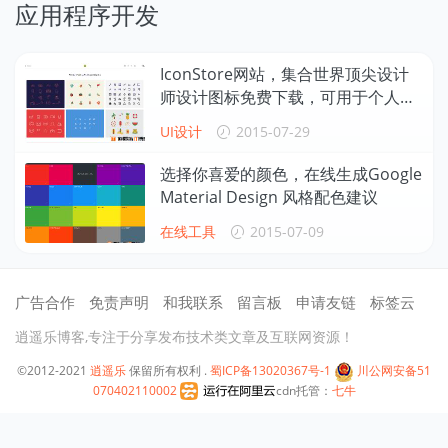
应用程序开发
IconStore网站，集合世界顶尖设计
师设计图标免费下载，可用于个人或
商业项目开发
UI设计
2015-07-29
选择你喜爱的颜色，在线生成Google
Material Design 风格配色建议
在线工具
2015-07-09
广告合作
免责声明
和我联系
留言板
申请友链
标签云
逍遥乐博客,专注于分享发布技术类文章及互联网资源！
©2012-2021
逍遥乐
保留所有权利 .
蜀ICP备13020367号-1
川公网安备51
070402110002
cdn托管：
七牛