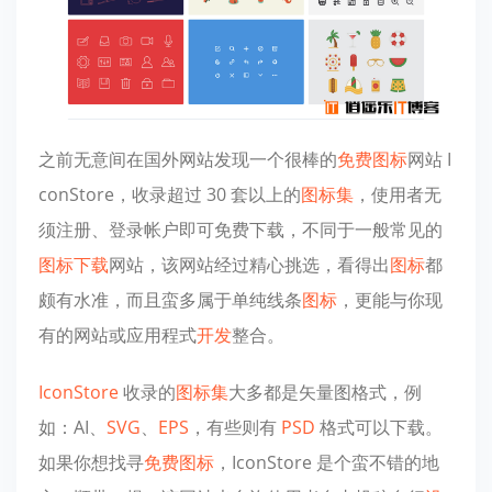
之前无意间在国外网站发现一个很棒的
免费图标
网站 I
conStore，收录超过 30 套以上的
图标集
，使用者无
须注册、登录帐户即可免费下载，不同于一般常见的
图标下载
网站，该网站经过精心挑选，看得出
图标
都
颇有水准，而且蛮多属于单纯线条
图标
，更能与你现
有的网站或应用程式
开发
整合。
IconStore
收录的
图标集
大多都是矢量图格式，例
如：AI、
SVG
、
EPS
，有些则有
PSD
格式可以下载。
如果你想找寻
免费图标
，IconStore 是个蛮不错的地