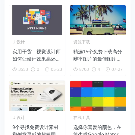
UI设计
资源下载
实用干货！视觉设计师
精选15个免费下载高分
如何让设计效果高还原
辨率图片的最佳图库网
度落地？
站推荐
3553
0
05-23
8703
4
07-27
UI设计
在线工具
9个寻找免费设计素材
选择你喜爱的颜色，在
和创意灵感的超棒国外
线生成Google Materia