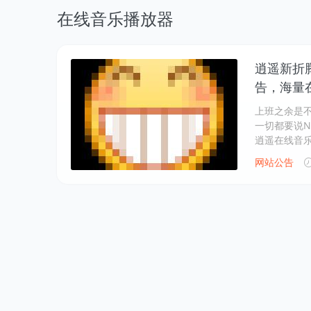
在线音乐播放器
逍遥新折
告，海量
上班之余是
一切都要说
逍遥在线音
网站公告