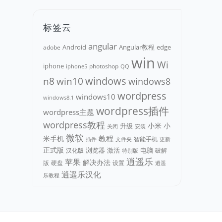
标签云
angular
Android
adobe
Angular教程
edge
win
Wi
iphone
photoshop
iphone5
QQ
n8
win10
windows
windows8
wordpress
windows10
windows8.1
wordpress插件
wordpress主题
wordpress教程
小米
小
升级
关闭
安装
微软
教程
米手机
智能手机
文件夹
更新
插件
正式版
浏览器
电脑
汉化版
激活
破解
特别版
逍遥乐
苹果
解决办法
版
硬盘
设置
逍遥
逍遥乐汉化
乐教程