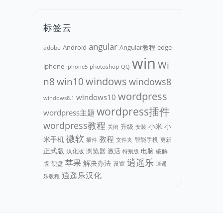
标签云
angular
Android
adobe
Angular教程
edge
win
Wi
iphone
photoshop
iphone5
QQ
n8
win10
windows
windows8
wordpress
windows10
windows8.1
wordpress插件
wordpress主题
wordpress教程
小米
小
升级
关闭
安装
微软
教程
米手机
智能手机
文件夹
更新
插件
正式版
浏览器
电脑
汉化版
激活
破解
特别版
逍遥乐
苹果
解决办法
版
硬盘
设置
逍遥
逍遥乐汉化
乐教程