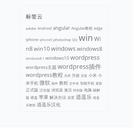
标签云
angular
Android
adobe
Angular教程
edge
win
Wi
iphone
photoshop
iphone5
QQ
n8
win10
windows
windows8
wordpress
windows10
windows8.1
wordpress插件
wordpress主题
wordpress教程
小米
小
升级
关闭
安装
微软
教程
米手机
智能手机
文件夹
更新
插件
正式版
浏览器
电脑
汉化版
激活
破解
特别版
逍遥乐
苹果
解决办法
版
硬盘
设置
逍遥
逍遥乐汉化
乐教程