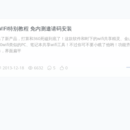
IFI特别教程 免内测邀请码安装
了新产品，打算和360死磕到底了！这款软件和时下的wifi共享精灵、金
360wifi类似的PC、笔记本共享wifi工具！不过你可不要小瞧了他哟！功能
单，界面扁平
2013-12-18
6632
5
0