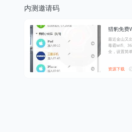
内测邀请码
猎豹免费W
最近金山又出
毒霸wifi、
全，设置简
资源下载