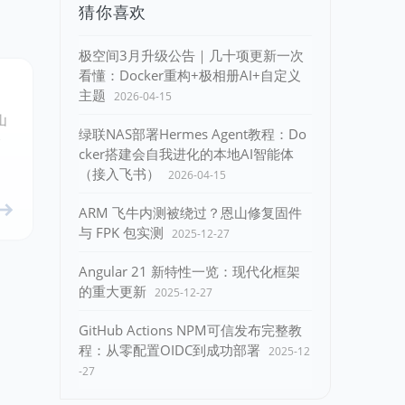
猜你喜欢
极空间3月升级公告｜几十项更新一次
看懂：Docker重构+极相册AI+自定义
主题
2026-04-15
山
绿联NAS部署Hermes Agent教程：Do
齐
cker搭建会自我进化的本地AI智能体
（接入飞书）
2026-04-15
ARM 飞牛内测被绕过？恩山修复固件
与 FPK 包实测
2025-12-27
Angular 21 新特性一览：现代化框架
的重大更新
2025-12-27
GitHub Actions NPM可信发布完整教
程：从零配置OIDC到成功部署
2025-12
-27