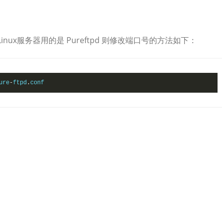
nux服务器用的是 Pureftpd 则修改端口号的方法如下：
ure
-
ftpd
.
conf