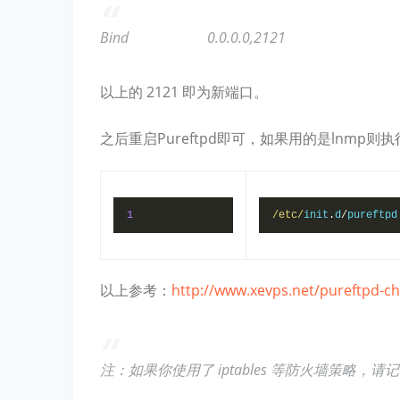
Bind 0.0.0.0,2121
以上的 2121 即为新端口。
之后重启Pureftpd即可，如果用的是lnmp则
1
/etc/
init
.
d
/
pureftpd
以上参考：
http://www.xevps.net/pureftpd-c
注：如果你使用了 iptables 等防火墙策略