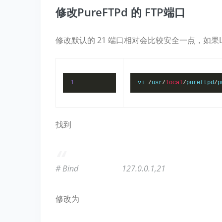
修改PureFTPd 的 FTP端口
修改默认的 21 端口相对会比较安全一点，如果Li
1
vi 
/
usr
/
local
/
pureftpd
/
p
找到
# Bind 127.0.0.1,21
修改为