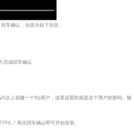
成，回车确认，会提示如下信息：
入完成回车确认
ySQL上创建一个ftp用户，这里设置的就是这个用户的密码。输
l Pure-FTPd...“ 再次回车确认即可开始安装。