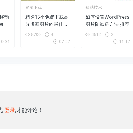
资源下载
建站技术
b移动
精选15个免费下载高
如何设置WordPress
南
分辨率图片的最佳图
图片防盗链方法 推荐
库网站推荐
8700
4
4612
2
10-31
07-27
11-17
先
登录
,才能评论！