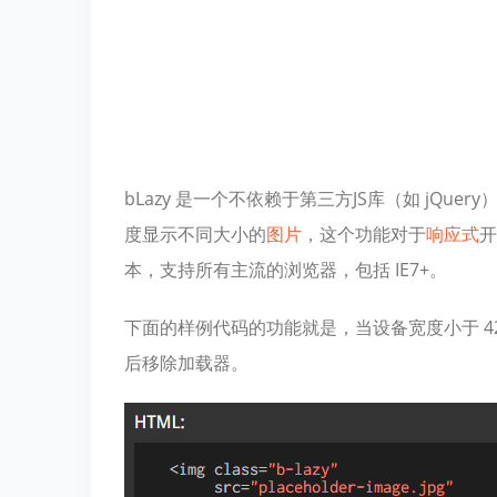
bLazy 是一个不依赖于第三方JS库（如 jQue
度显示不同大小的
图片
，这个功能对于
响应式
开
本，支持所有主流的浏览器，包括 IE7+。
下面的样例代码的功能就是，当设备宽度小于 42
后移除加载器。