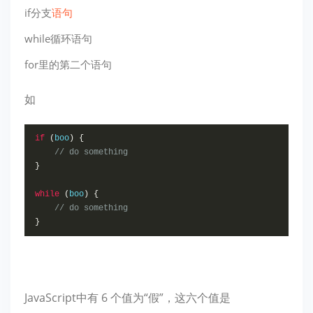
if分支
语句
while循环语句
for里的第二个语句
如
if
(
boo
)
{
// do something
}
while
(
boo
)
{
// do something
}
JavaScript中有 6 个值为“假”，这六个值是