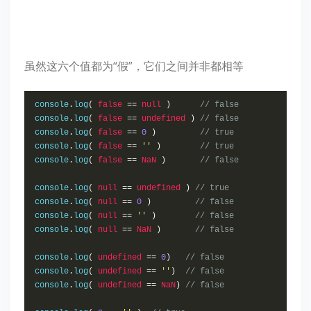
虽然这六个值都为“假”，它们之间并非都相等
console
.
log
(
false
==
null
)
// false
console
.
log
(
false
==
undefined
)
// false
console
.
log
(
false
==
0
)
// true
console
.
log
(
false
==
''
)
// true
console
.
log
(
false
==
NaN
)
// false
console
.
log
(
null
==
undefined
)
// true
console
.
log
(
null
==
0
)
// false
console
.
log
(
null
==
''
)
// false
console
.
log
(
null
==
NaN
)
// false
console
.
log
(
undefined
==
0
)
// false
console
.
log
(
undefined
==
''
)
// false
console
.
log
(
undefined
==
NaN
)
// false