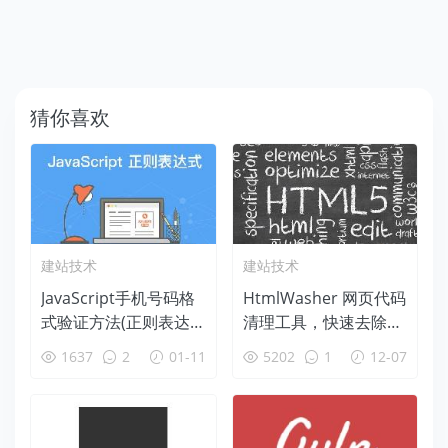
猜你喜欢
建站技术
建站技术
JavaScript手机号码格
HtmlWasher 网页代码
式验证方法(正则表达
清理工具，快速去除杂
式验证)支持最新电信1
乱代码保留基本标签
1637
2
01-11
5202
1
12-07
99移动198联通166