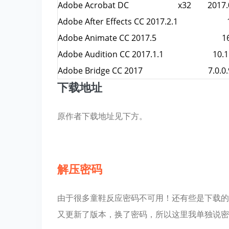
Adobe Acrobat DC x32 2017.00
2017.4.7 v7.2#2
Adobe After Effects CC 2017.2.1 14
更新 Adobe Animate CC 2017.2 (16.2.0.24)
Adobe Animate CC 2017.5 16.5
更新 Adobe Illustrator CC 2017.1 (21.1.0.326)
Adobe Audition CC 2017.1.1 10.1.
更新 Adobe InDesign CC 2017.1 (12.1.0.56)
Adobe Bridge CC 2017 7.0.0.
下载地址
更新 Adobe Photoshop CC 2017.1 (18.1.0.207
Adobe Captivate 2017 10.0.0.
Adobe Character Animator CC 1.
ACC/AAM SP 内核更新
原作者下载地址见下方。
Adobe Dreamweaver CC 2017.5 17.
Adobe Edge Code CC x32 0.98
2017.3.21 v7.2#1
Adobe Edge Reflow CC 0.51.1
解压密码
更新 Adobe Animate CC 2017.1 (16.1.0.86)
Adobe Encore CS6 6.0.2.00
更新 Adobe Muse CC 2017.0.2
Adobe ExtendScript Toolkit CC x32 
由于很多童鞋反应密码不可用！还有些是下载的
更新 Adobe Acrobat DC 2015.023.20070
Adobe Extension Manager CC x32 
又更新了版本，换了密码，所以这里我单独说密
更新 Adobe Illustrator CC 2017.1 (21.1.0.325)
Adobe Fireworks CS6 x32 12.0.