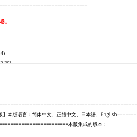
================================
分卷。
34)
2.35)
9878)
.22)
==================================================
师版】
本版语言：简体中文、正體中文、日本語、English
=======
=========================
本版集成的版本：