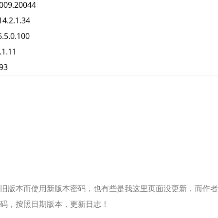
9.20044
.2.1.34
.0.100
1.11
93
)
192
0.6
5.0.9878
.0
7188
4
4.0.0.1
旧版本而使用新版本密码，也有些是我这里页面没更新，而作者
7.3.2
码，按照日期版本，更新日志！
1.273