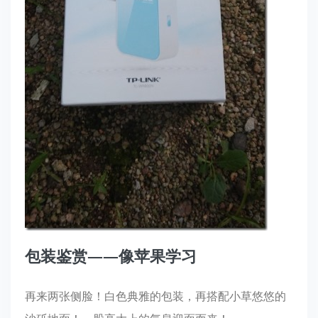
包装鉴赏——像苹果学习
再来两张侧脸！白色典雅的包装，再搭配小草悠悠的