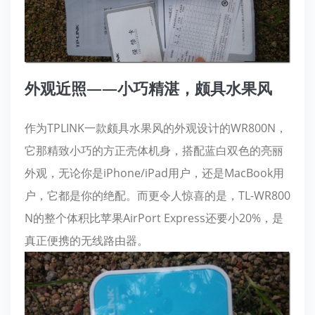
外观近照——小巧精湛，颇具水果风
作为TPLINK一款颇具水果风的外观设计的WR800N，
它那精致小巧的方正壳体机身，搭配蓝白双色的亮丽
外观，无论你是iPhone/iPad用户，还是MacBook用
户，它都是你的绝配。而更令人惊喜的是，TL-WR800
N的整个体积比苹果AirPort Express还要小20%，是
真正便携的无线路由器。