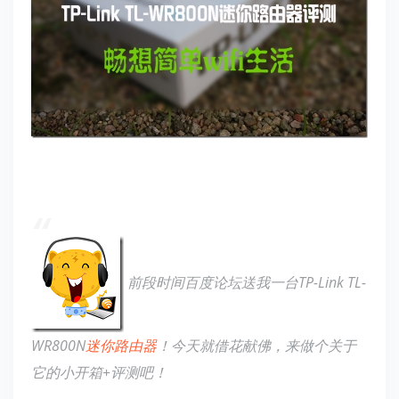
前段时间百度论坛送我一台TP-Link TL-
WR800N
迷你路由器
！今天就借花献佛，来做个关于
它的小开箱+评测吧！