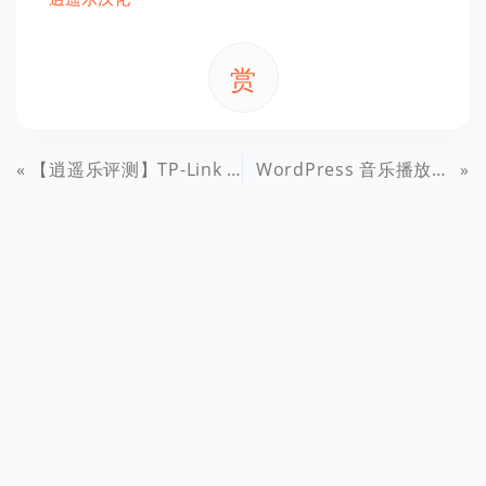
赏
【逍遥乐评测】TP-Link TL-WR800N迷你路由器评测——畅想wifi生活
WordPress 音乐播放器插件 WP-Player （支持虾米和MP3）免费下载