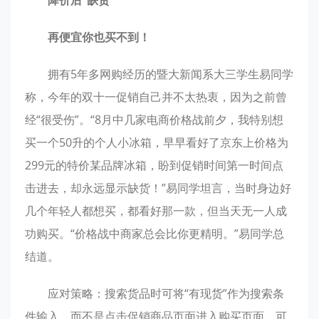
降价后“缺货”
再便宜你也买不到！
拥有5年多网购经历的暨大新闻系大三学生易同学
称，今年的双十一促销自己并不太热衷，因为之前曾
经“很受伤”。“8月中几家电商价格战前夕，我特别想
买一个50升的个人小冰箱，早早看好了京东上价格为
299元的特价某品牌冰箱，盼到促销时间第一时间点
击进去，却永远显示缺货！”易同学坦言，当时身边好
几个年轻人都想买，都看好那一款，但当天无一人成
功购买。“价格战中商家总会比你更精明。”易同学总
结道。
应对策略：搜索货品时可将“有现货”作为搜索条
件输入，而不是点击促销商品页面进入购买页面，可