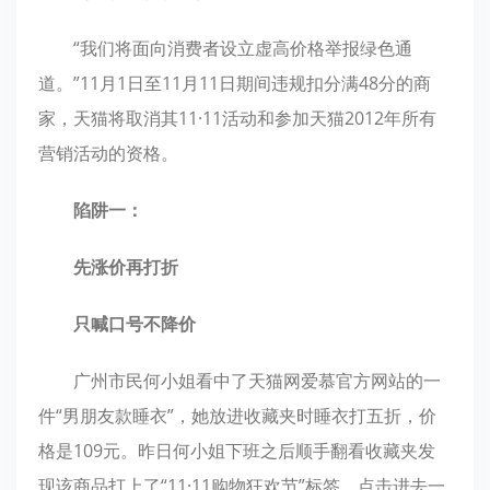
“我们将面向消费者设立虚高价格举报绿色通
道。”11月1日至11月11日期间违规扣分满48分的商
家，天猫将取消其11·11活动和参加天猫2012年所有
营销活动的资格。
陷阱一：
先涨价再打折
只喊口号不降价
广州市民何小姐看中了天猫网爱慕官方网站的一
件“男朋友款睡衣”，她放进收藏夹时睡衣打五折，价
格是109元。昨日何小姐下班之后顺手翻看收藏夹发
现该商品打上了“11·11购物狂欢节”标签，点击进去一