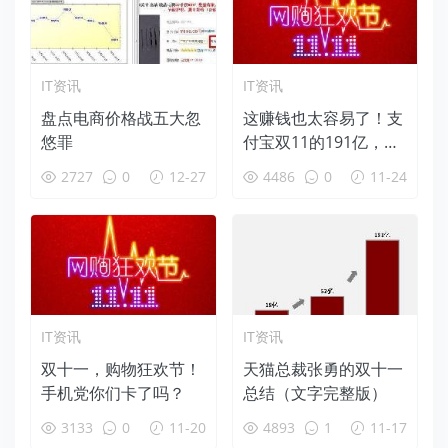
IT资讯
IT资讯
盘点电商价格战五大忽
这赚钱也太容易了！支
悠罪
付宝双11的191亿，一
周利息可达140万元
2727
0
12-27
4486
0
11-24
IT资讯
IT资讯
双十一，购物狂欢节！
天猫总裁张勇的双十一
手机党你们卡了吗？
总结（文字完整版）
3133
0
11-20
4893
1
11-17