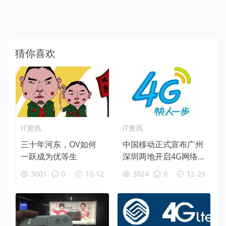
猜你喜欢
IT资讯
IT资讯
三十年河东，OV如何
中国移动正式宣布广州
一跃成为优等生
深圳两地开启4G网络
正式商用
3001
0
10-12
3024
0
12-29