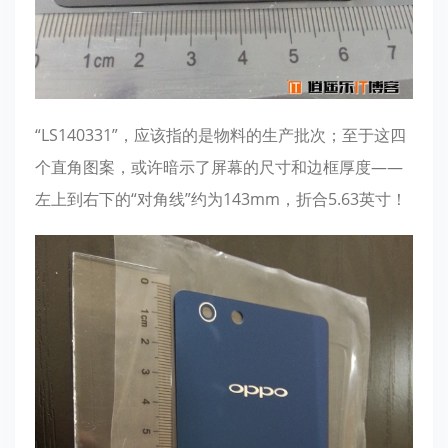
“LS140331”，应该指的是物料的生产批次；至于这四
个直角图案，或许暗示了屏幕的尺寸和边框厚度——
左上到右下的“对角线”约为143mm，折合5.63英寸！