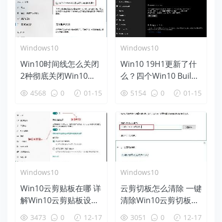
Windows10
Windows10
Win10时间线怎么关闭
Win10 19H1更新了什
2种彻底关闭Win10时
么？四个Win10 Build
间线方法
18312新特性盘点
4568
0
01-15
5154
0
01-15
Windows10
Windows10
Win10云剪贴板在哪 详
云剪切板怎么清除 一键
解Win10云剪贴板设置
清除Win10云剪切板方
使用教程
法
3473
0
12-17
3051
0
12-17