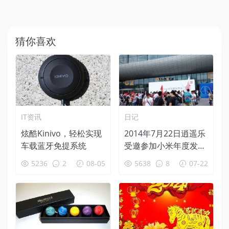
猜你喜欢
IT资讯
日记
炫酷Kinivo，轻松实现
2014年7月22日逍遥乐
车载蓝牙免提系统
受邀参加小米年度发布
会！
5236
2
08-05
5638
8
07-22