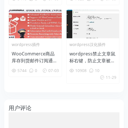
下载
乐汉化版中文版免费下
载及使用方法 可批量转
移、合并分类和标签
wordpress插件
wordpress汉化插件
WooCommerce商品
wordpress禁止文章鼠
库存到货邮件订阅通知
标右键，防止文章被复
插件：Back In Stock N
制插件：WP-CopyPro
5744
0
07-03
10908
10
otifier逍遥乐汉化中文
tect 逍遥乐汉化版免费
11-29
版
下载
用户评论