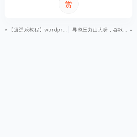
赏
【逍遥乐教程】wordpress添加QQ邮箱列表邮箱订阅功能详细教程【图文】
导游压力山大呀，谷歌眼镜迎来“实地旅游”应用！