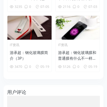
GitHub 开源！
下！
3235
0
07-05
2116
0
07-03
IT资讯
IT资讯
游承超：钢化玻璃膜简
游承超：钢化玻璃膜和
介（3P）
普通膜有什么不一样
呢？（2P）
3470
0
05-19
5126
0
05-19
用户评论