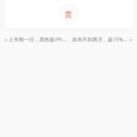
赏
上市刚一日，黑色版iPhone5深陷掉漆门！
发布不到两天，超15%用户已升级到iOS6