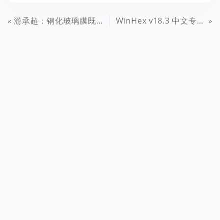
游承超：钢化玻璃膜既保护屏幕又不影响触感（4P）
WinHex v18.3 中文专业单文件绿色特别版（+32/64位二合一） 免费下载