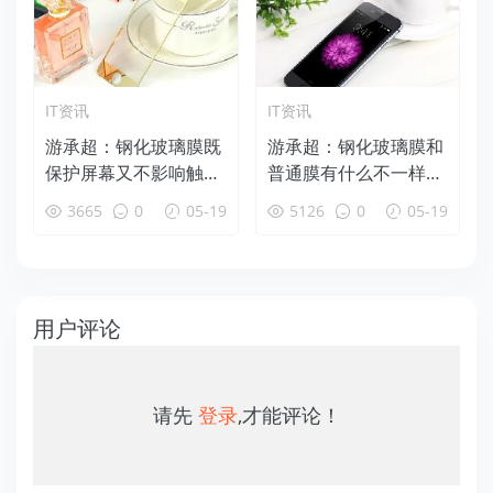
IT资讯
IT资讯
游承超：钢化玻璃膜既
游承超：钢化玻璃膜和
保护屏幕又不影响触感
普通膜有什么不一样
（4P）
呢？（2P）
3665
0
05-19
5126
0
05-19
用户评论
请先
登录
,才能评论！