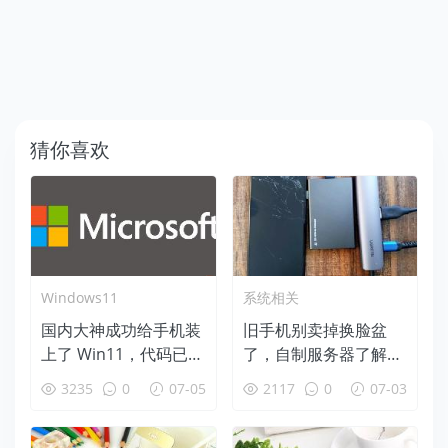
猜你喜欢
Windows11
系统相关
国内大神成功给手机装
旧手机别卖掉换脸盆
上了 Win11，代码已在
了，自制服务器了解一
GitHub 开源！
下！
3235
0
07-05
2117
0
07-03