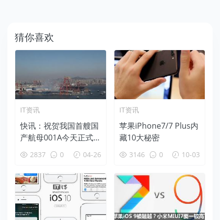
猜你喜欢
IT资讯
IT资讯
快讯：祝贺我国首艘国
苹果iPhone7/7 Plus内
产航母001A今天正式
藏10大秘密
下水！
2837
0
04-26
3146
0
10-03