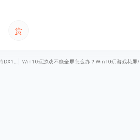
赏
12方法
Win1