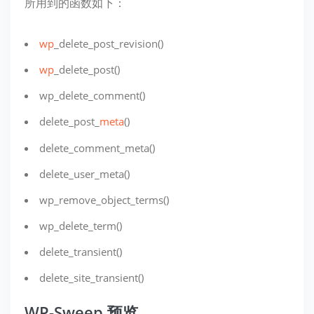
所用到的函数如下：
wp
_delete_post_revision()
wp
_delete_post()
wp_delete_comment()
delete_post_
meta
()
delete_comment_meta()
delete_user_meta()
wp_remove_object_terms()
wp_delete_term()
delete_transient()
delete_site_transient()
WP-Sweep 预览