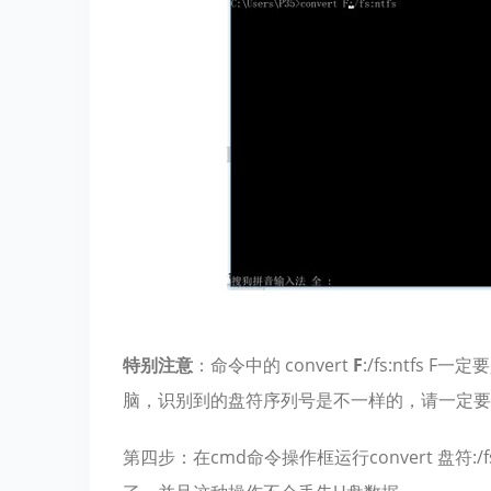
特别注意
：命令中的 convert
F
:/fs:ntf
脑，识别到的盘符序列号是不一样的，请一定要
第四步：在cmd命令操作框运行convert 盘符:/