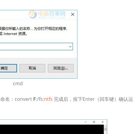
cmd
：convert
F
:/fs:
ntfs
完成后，按下Enter（回车键）确认运