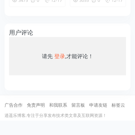
3475
0
12-17
3055
0
12-17
用户评论
请先
登录
,才能评论！
广告合作
免责声明
和我联系
留言板
申请友链
标签云
逍遥乐博客,专注于分享发布技术类文章及互联网资源！
©2012-2021
逍遥乐
保留所有权利 .
蜀ICP备13020367号-1
川公网安备51
070402110002
cdn托管：
七牛