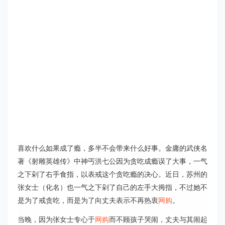
喜欢什么如果成了瘾，多半不会带来什么好事。金庸的武侠名
著《射雕英雄传》中神丐洪七公因为贪吃成瘾误了大事，一气
之下剁了右手食指，以表戒这个贪吃瘾的决心。近日，苏州的
张女士（化名）也一气之下剁了自己的左手大拇指，不过她不
是为了戒贪吃，而是为了向丈夫表示不再热衷
网购
。
当晚，因为张女士专心于
网购
而不顾孩子哭闹，丈夫与其闹起