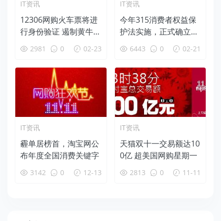
IT资讯
IT资讯
12306网购火车票将进
今年315消费者权益保
行身份验证 遏制黄牛和
护法实施，正式确立网
假名称
购7天无理由退货
2981
0
02-23
6443
0
02-21
IT资讯
IT资讯
霾单居榜首，淘宝网公
天猫双十一交易额达10
布年度全国消费关键字
0亿 超美国网购星期一
3142
0
12-13
2813
0
11-11