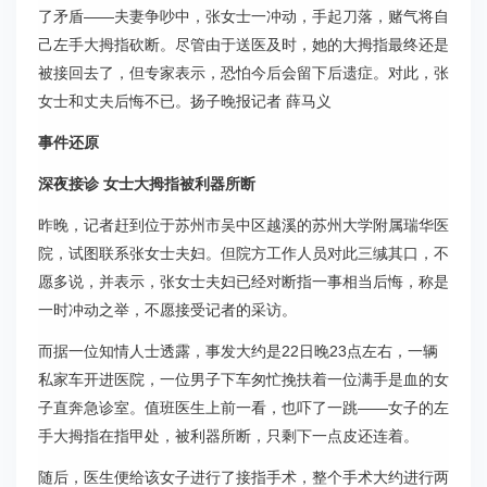
了矛盾——夫妻争吵中，张女士一冲动，手起刀落，赌气将自
己左手大拇指砍断。尽管由于送医及时，她的大拇指最终还是
被接回去了，但专家表示，恐怕今后会留下后遗症。对此，张
女士和丈夫后悔不已。扬子晚报记者 薛马义
事件还原
深夜接诊 女士大拇指被利器所断
昨晚，记者赶到位于苏州市吴中区越溪的苏州大学附属瑞华医
院，试图联系张女士夫妇。但院方工作人员对此三缄其口，不
愿多说，并表示，张女士夫妇已经对断指一事相当后悔，称是
一时冲动之举，不愿接受记者的采访。
而据一位知情人士透露，事发大约是22日晚23点左右，一辆
私家车开进医院，一位男子下车匆忙挽扶着一位满手是血的女
子直奔急诊室。值班医生上前一看，也吓了一跳——女子的左
手大拇指在指甲处，被利器所断，只剩下一点皮还连着。
随后，医生便给该女子进行了接指手术，整个手术大约进行两