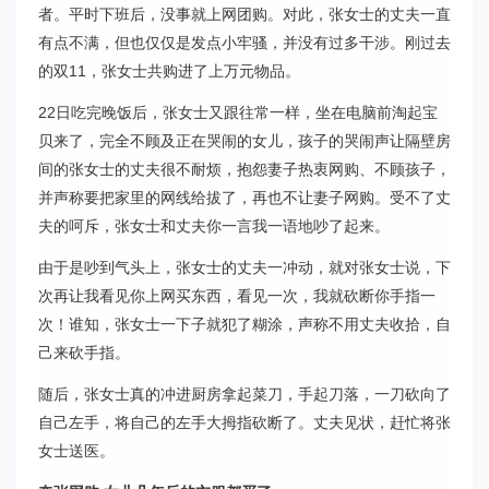
者。平时下班后，没事就上网团购。对此，张女士的丈夫一直
有点不满，但也仅仅是发点小牢骚，并没有过多干涉。刚过去
的双11，张女士共购进了上万元物品。
22日吃完晚饭后，张女士又跟往常一样，坐在电脑前淘起宝
贝来了，完全不顾及正在哭闹的女儿，孩子的哭闹声让隔壁房
间的张女士的丈夫很不耐烦，抱怨妻子热衷网购、不顾孩子，
并声称要把家里的网线给拔了，再也不让妻子网购。受不了丈
夫的呵斥，张女士和丈夫你一言我一语地吵了起来。
由于是吵到气头上，张女士的丈夫一冲动，就对张女士说，下
次再让我看见你上网买东西，看见一次，我就砍断你手指一
次！谁知，张女士一下子就犯了糊涂，声称不用丈夫收拾，自
己来砍手指。
随后，张女士真的冲进厨房拿起菜刀，手起刀落，一刀砍向了
自己左手，将自己的左手大拇指砍断了。丈夫见状，赶忙将张
女士送医。