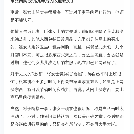
夸张网购 女儿几年后的衣服都买了
事后，张女士的丈夫很后悔，不过对于妻子的网购行为，他还
是不能认同。
知情人告诉记者，听张女士的丈夫说，他们家里除了蔬菜和柴
米油盐外，其他东西包括日常用品，几乎都是从网上购买来
的。连女人用的卫生巾也要网购，而且一买就是几大包，几个
月都用不完。可是很多东西买来之后，要么是闲置，要么就是
过期，连他们女儿几岁之后的衣服，现在都已经网购好了。
对于丈夫的“吐槽”，张女士觉得很“委屈”，称自己平时上班很
忙，根本挤不出多少时间上街去帮家里添置东西，如果是上网
买东西，就可以节省时间和精力。再说，从网上买东西，要比
商场里的便宜很多。
当然，对于断指一事，张女士现在也很后悔，称是自己当时太
冲动了。不过，她依旧坚持认为，网购是正确之举，今后她还
是会继续进行网购的，只是会有所节制，不会再大手大脚。