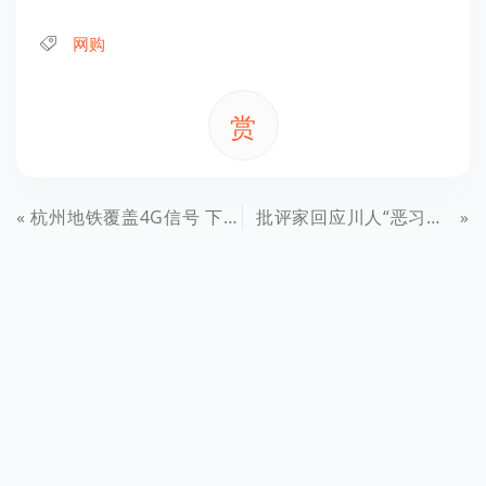
网购
赏
杭州地铁覆盖4G信号 下载800M电影仅用2分钟
批评家回应川人“恶习说” 称不会对麻将迷道歉！网友们对其驳斥，有炒作因素