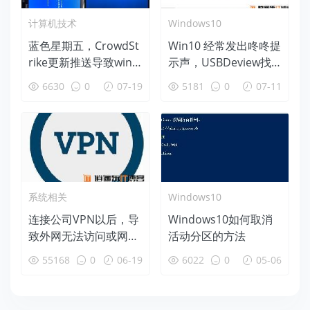
计算机技术
Windows10
蓝色星期五，CrowdSt
Win10 经常发出咚咚提
rike更新推送导致wind
示声，USBDeview找
ows蓝屏后恢复办法
出各种硬件故障
6630
0
07-19
5181
0
07-11
系统相关
Windows10
连接公司VPN以后，导
Windows10如何取消
致外网无法访问或网速
活动分区的方法
变慢等问题的解决办法
55168
0
06-19
6022
0
05-06