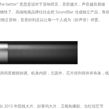
 the better" 意思是说对于音响而言，音腔越大，声音越容易做
了。高端电视品牌往往会把 SoundBar 当成独立产品，售
i 级独立音响，音质好到足以让每一个人成为《好声音》评委。
房间里都很协调。机身内部，元器件、芯片排列得井井有条，线
部分 2015 年院线大片、好莱坞大片、卫视热播剧、当红综艺节