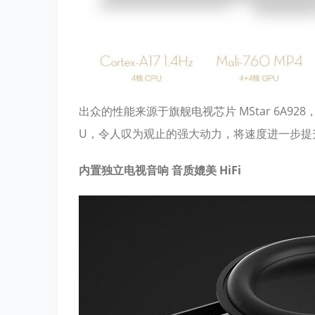
出众的性能来源于旗舰电视芯片 MStar 6A928，配备 Cor
U，令人叹为观止的强大动力，将速度进一步提
内置独立电视音响 音质媲美 HiFi