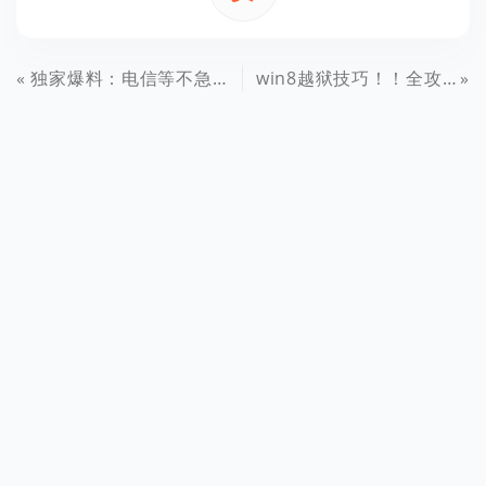
独家爆料：电信等不急了！时间紧任务重，电信版iPhone5预定页面现神图
win8越狱技巧！！全攻略！！一键越狱！！