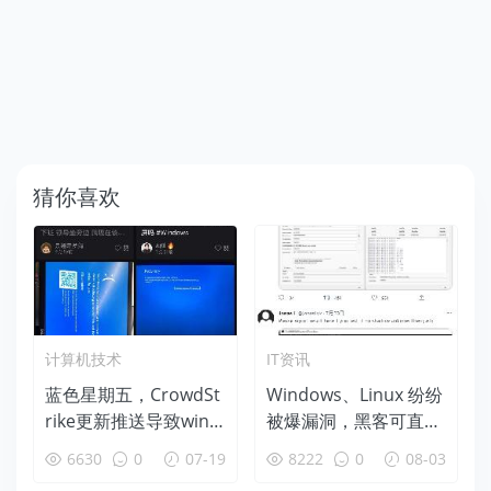
猜你喜欢
计算机技术
IT资讯
蓝色星期五，CrowdSt
Windows、Linux 纷纷
rike更新推送导致wind
被爆漏洞，黑客可直取
ows蓝屏后恢复办法
root 权限！
6630
0
07-19
8222
0
08-03