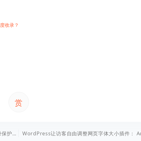
度收录？
赏
护原创