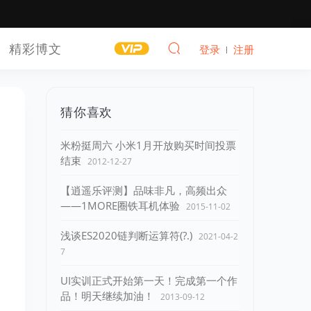
精彩博文
登录
注册
猜你喜欢
米粉挺周六 小米1月开放购买时间投票
结束
2012-12-27
【逍遥乐评测】品味非凡，高频出众
——1MORE圈铁耳机体验
2015-11-02
浅谈ES2020链判断运算符(?.)
2021-04-2
7
UI实训正式开始第一天！完成第一个作
品！明天继续加油！
2013-09-12