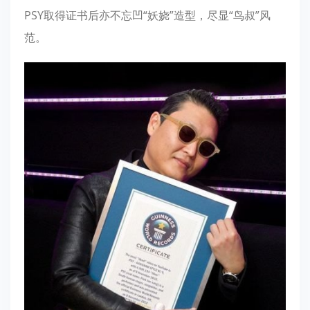
PSY取得证书后亦不忘凹“妖娆”造型，尽显“鸟叔”风
范。