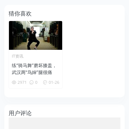
猜你喜欢
IT资讯
练“骑马舞”磨坏膝盖，
武汉两“鸟婶”腿很痛
2971
0
01-26
用户评论