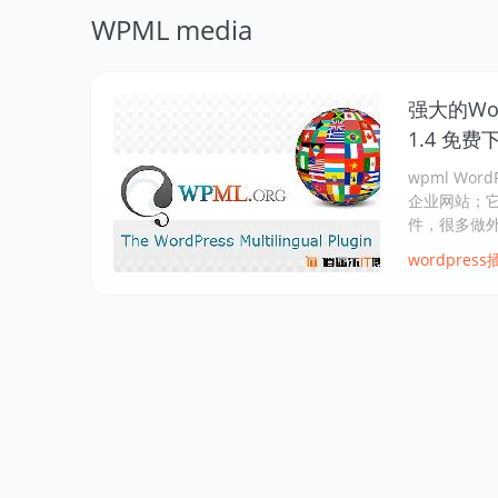
WPML media
强大的Wor
1.4 免费
wpml W
企业网站；它也
件，很多做
wordpress