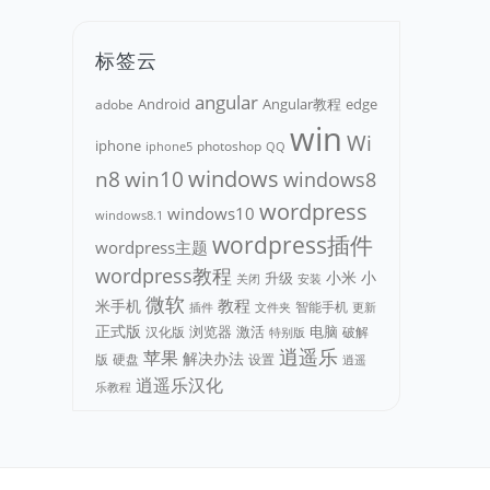
标签云
angular
Android
adobe
Angular教程
edge
win
Wi
iphone
photoshop
iphone5
QQ
n8
win10
windows
windows8
wordpress
windows10
windows8.1
wordpress插件
wordpress主题
wordpress教程
小米
小
升级
关闭
安装
微软
教程
米手机
智能手机
文件夹
更新
插件
正式版
浏览器
电脑
汉化版
激活
破解
特别版
逍遥乐
苹果
解决办法
版
硬盘
设置
逍遥
逍遥乐汉化
乐教程