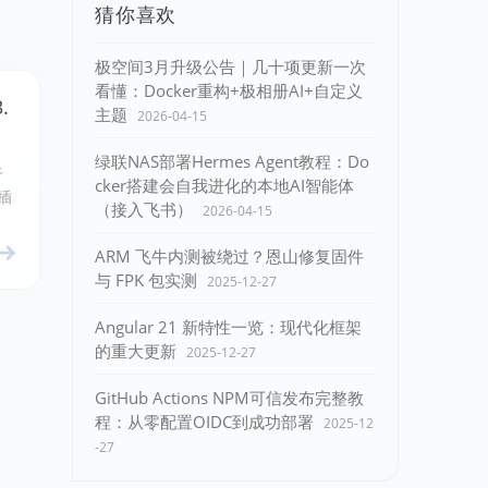
猜你喜欢
极空间3月升级公告｜几十项更新一次
看懂：Docker重构+极相册AI+自定义
.
主题
2026-04-15
绿联NAS部署Hermes Agent教程：Do
于
cker搭建会自我进化的本地AI智能体
插
（接入飞书）
2026-04-15
ARM 飞牛内测被绕过？恩山修复固件
与 FPK 包实测
2025-12-27
Angular 21 新特性一览：现代化框架
的重大更新
2025-12-27
GitHub Actions NPM可信发布完整教
程：从零配置OIDC到成功部署
2025-12
-27