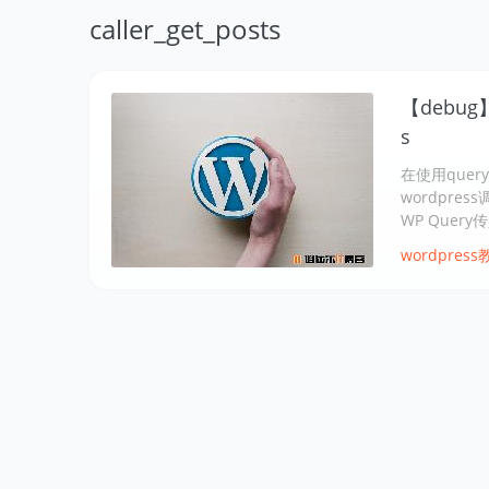
caller_get_posts
【debug】w
s
在使用que
wordpre
WP Quer
wordpress