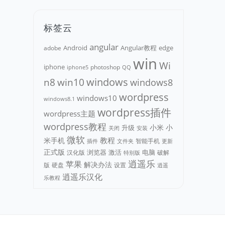
标签云
angular
Android
adobe
Angular教程
edge
win
Wi
iphone
photoshop
iphone5
QQ
n8
win10
windows
windows8
wordpress
windows10
windows8.1
wordpress插件
wordpress主题
wordpress教程
小米
小
升级
关闭
安装
微软
教程
米手机
智能手机
文件夹
更新
插件
正式版
浏览器
电脑
汉化版
激活
破解
特别版
逍遥乐
苹果
解决办法
版
硬盘
设置
逍遥
逍遥乐汉化
乐教程