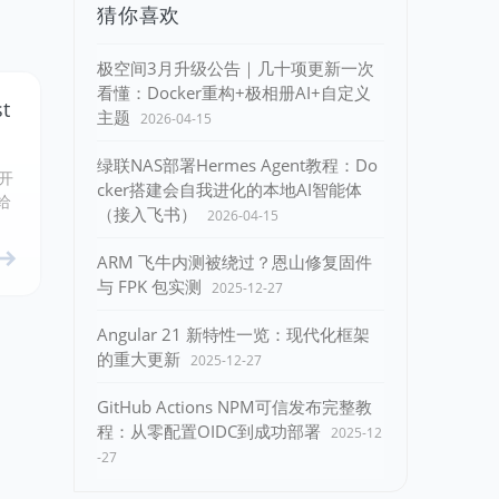
猜你喜欢
极空间3月升级公告｜几十项更新一次
看懂：Docker重构+极相册AI+自定义
t
主题
2026-04-15
绿联NAS部署Hermes Agent教程：Do
开
cker搭建会自我进化的本地AI智能体
给
（接入飞书）
2026-04-15
ARM 飞牛内测被绕过？恩山修复固件
与 FPK 包实测
2025-12-27
Angular 21 新特性一览：现代化框架
的重大更新
2025-12-27
GitHub Actions NPM可信发布完整教
程：从零配置OIDC到成功部署
2025-12
-27