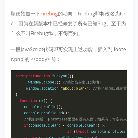
顺便预告一下
Firebug
的动向：Firebug即将改名为Fir
e，因为在新版本中已经修复了所有已知Bug。至于为
什么不叫Firebugfix，不得而知。
一段JavaScript代码即可实现上述功能，插入到
foote
r
.
php
的
<
/
body
>
前：
<script>
function
 fuckyou
(){
      window
.
close
();
//关闭当前窗口(防抽)
     window
.
location
=
"about:blank"
;
//将当前窗口跳转置空白页
}
function
 ck
()
{
    console
.
profile
();
    console
.
profileEnd
();
//我们判断一下profiles里面有没有东西，如果有，肯定有人按F1
if
(
console
.
clear
)
{
 console
.
clear
()
};
if
(
typeof
 console
.
profiles 
==
"o
return
 console
.
profiles
.
length 
>
0
;