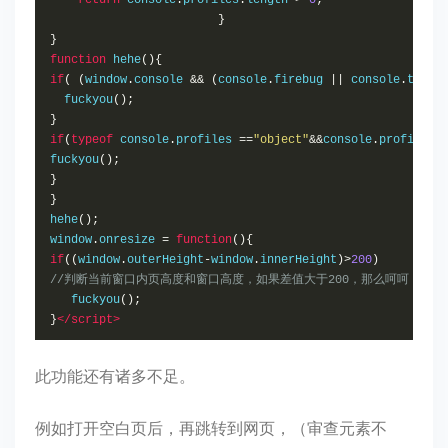
}
}
function
 hehe
(){
if
(
(
window
.
console 
&&
(
console
.
firebug 
||
 console
.
table
  fuckyou
();
}
if
(
typeof
 console
.
profiles 
==
"object"
&&
console
.
profiles
.
fuckyou
();
}
}
hehe
();
window
.
onresize 
=
function
(){
if
((
window
.
outerHeight
-
window
.
innerHeight
)>
200
)
//判断当前窗口内页高度和窗口高度，如果差值大于200，那么呵呵
   fuckyou
();
}
</script>
此功能还有诸多不足。
例如打开空白页后，再跳转到网页，（审查元素不