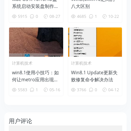
系统启动安装盘制作教
八大区别
程
5915
0
08-27
4685
1
10-22
计算机技术
计算机技术
win8.1使用小技巧：如
Win8.1 Update更新失
何让metro应用出现在
败修复命令解决办法
任务栏
5583
1
05-16
3766
0
04-12
用户评论