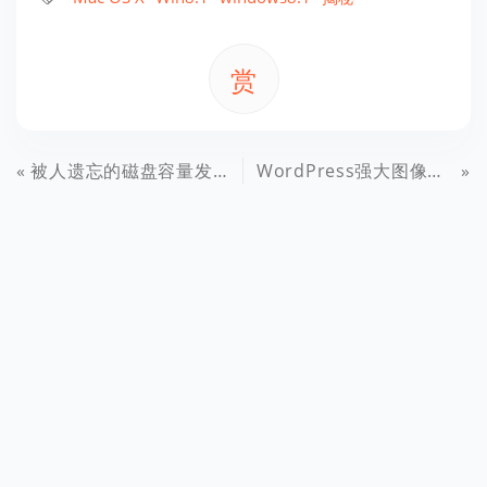
赏
被人遗忘的磁盘容量发展史：MicroSD容量改一个字母用了9年
WordPress强大图像水印插件image-watermark1.7逍遥乐汉化版