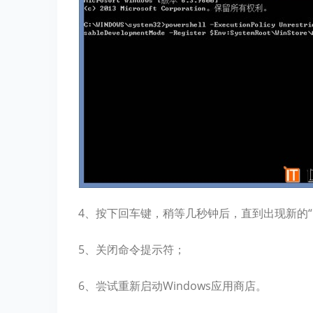
4、按下回车键，稍等几秒钟后，直到出现新的“C:\
5、关闭命令提示符；
6、尝试重新启动Windows应用商店。