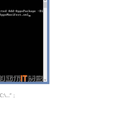
...”；