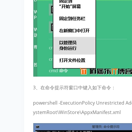
3、在命令提示符窗口中键入如下命令：
powershell -ExecutionPolicy Unrestricted 
ystemRoot\WinStore\AppxManifest.xml