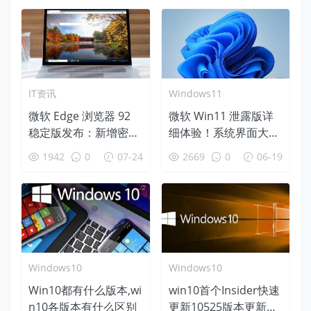
IT资讯
Windows11
微软 Edge 浏览器 92
微软 Win11 泄露版详
稳定版发布：新增密码
细体验！系统界面大变
健康仪表盘、导航升级
脸
1942
0
07-24
2669
0
06-19
HTTPS
Windows10
Windows10
Win10都有什么版本,wi
win10首个Insider快速
n10各版本有什么区别
更新10525版本更新内