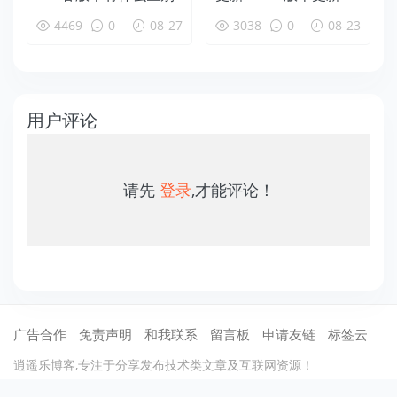
容详解
4469
0
08-27
3038
0
08-23
用户评论
请先
登录
,才能评论！
广告合作
免责声明
和我联系
留言板
申请友链
标签云
逍遥乐博客,专注于分享发布技术类文章及互联网资源！
©2012-2021
逍遥乐
保留所有权利 .
蜀ICP备13020367号-1
川公网安备51