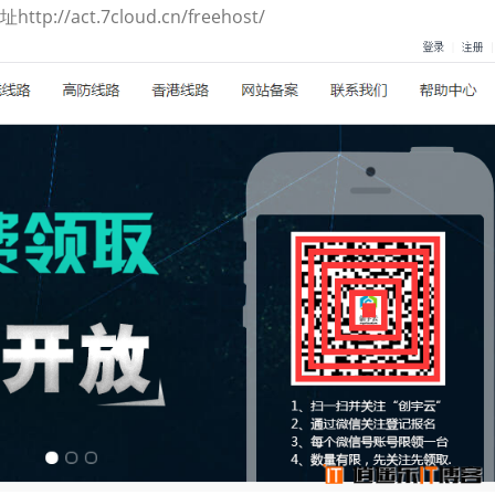
ct.7cloud.cn/freehost/