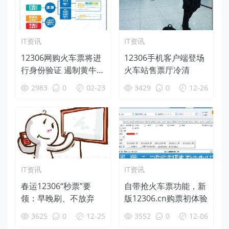
IT资讯
IT资讯
12306网购火车票将进
12306手机客户端登场
行身份验证 遏制黄牛和
火车站售票厅冷清
假名称
2983
0
02-23
3429
0
12-26
IT资讯
IT资讯
春运12306“秒票”要
自带抢火车票功能，新
领：早晚刷、不放弃
版12306.cn购票初体验
3625
0
12-25
3552
0
12-06