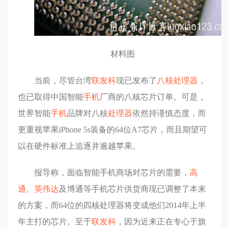
材料图
当前，尽管台湾
联发科
现已发布了
八核
处理器
，
也已取得中国智能
手机
厂商的八核芯片订单。可是，
世界智能
手机
品牌对八核
处理器
依然持谨慎态度，而
更重视苹果
iPhone
5s装备的64位A7芯片，而且期望可
以在硬件标准上追逐并逾越苹果。
报导称，面临智能手机商场对芯片的需要，
高
通
、
英伟达
及博通等手机芯片供货商现已调整了本来
的方案，而64位的四核处理器将变成他们2014年上半
年主打的芯片。至于
联发科
，因为近来正在专心于旗