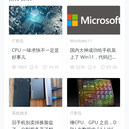
IT资讯
Windows11
CPU 一味求快不一定是
国内大神成功给手机装
好事儿
上了 Win11，代码已在
GitHub 开源！
7897
0
10-01
3236
0
07-05
系统相关
IT资讯
旧手机别卖掉换脸盆
继CPU、GPU 之后，D