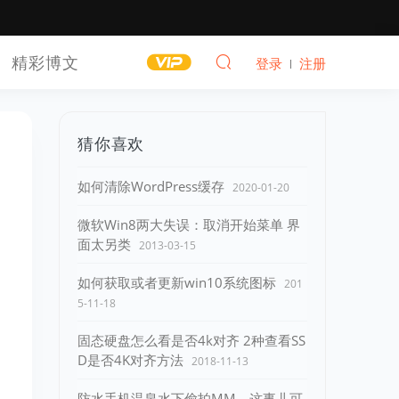
精彩博文
登录
注册
猜你喜欢
如何清除WordPress缓存
2020-01-20
微软Win8两大失误：取消开始菜单 界
面太另类
2013-03-15
如何获取或者更新win10系统图标
201
5-11-18
固态硬盘怎么看是否4k对齐 2种查看SS
D是否4K对齐方法
2018-11-13
防水手机温泉水下偷拍MM，这事儿可