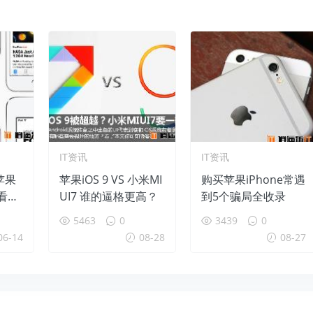
IT资讯
IT资讯
苹果
苹果iOS 9 VS 小米MI
购买苹果iPhone常遇
看这
UI7 谁的逼格更高？
到5个骗局全收录
5463
0
3439
0
06-14
08-28
08-27