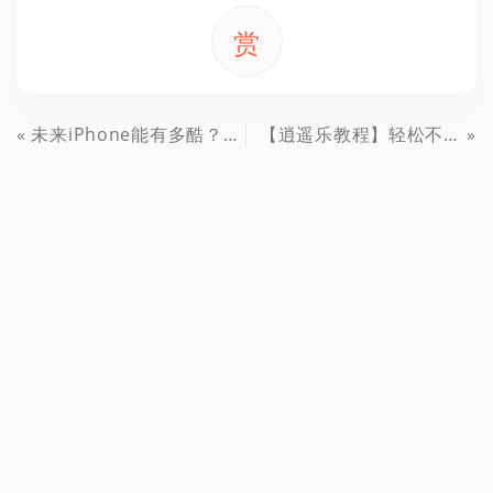
赏
未来iPhone能有多酷？苹果专利告诉你
【逍遥乐教程】轻松不改变图片清晰度的情况下大规模改变图片文件大小