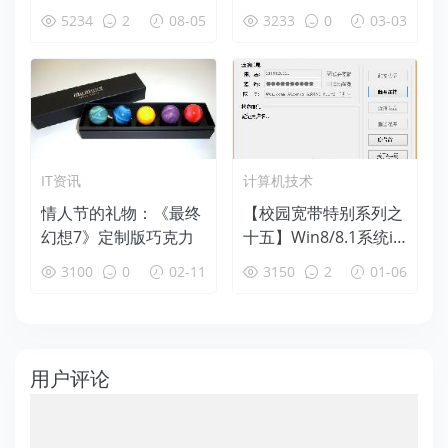
5234
2
08-05
3233
0
03-03
IT资讯
计算机技术
情人节的礼物：《最终
【校园宽带特别系列之
幻想7》定制版巧克力
十五】Win8/8.1系统iN
ode、Dr.com混合模
3100
0
02-11
3150
2
01-06
式校园宽带特别
用户评论