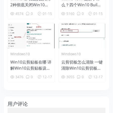
2种彻底关闭Win10时
么？四个Win10 Build
间线方法
18312新特性盘点
4574
0
01-15
5160
0
01-15
Windows10
Windows10
Win10云剪贴板在哪 详
云剪切板怎么清除 一键
解Win10云剪贴板设置
清除Win10云剪切板方
使用教程
法
3476
0
12-17
3055
0
12-17
用户评论