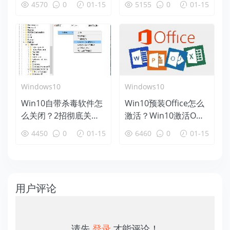
4570
0
01-15
5155
0
01-15
Windows10
Windows10
Win10自带杀毒软件怎
Win10预装Office怎么
么关闭？2招彻底关闭
激活？Win10激活Offic
Windows Defender方
e详细步骤
4450
0
01-15
6460
0
01-15
法
用户评论
请先
登录
,才能评论！