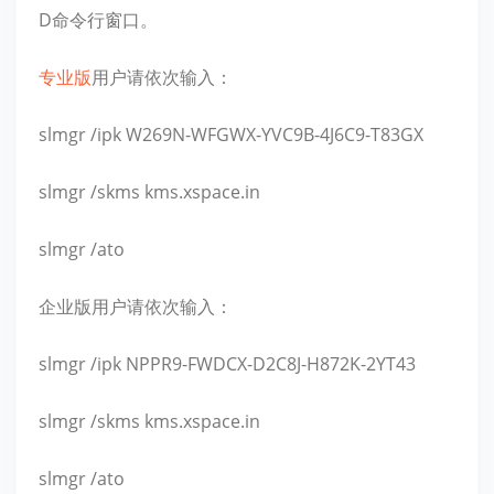
D命令行窗口。
专业版
用户请依次输入：
slmgr /ipk W269N-WFGWX-YVC9B-4J6C9-T83GX
slmgr /skms kms.xspace.in
slmgr /ato
企业版用户请依次输入：
slmgr /ipk NPPR9-FWDCX-D2C8J-H872K-2YT43
slmgr /skms kms.xspace.in
slmgr /ato