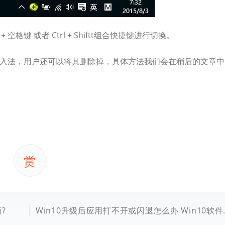
格键 或者 Ctrl + Shiftt组合快捷键进行切换。
文输入法，用户还可以将其删除掉，具体方法我们会在稍后的文章中
赏
?
Win10升级后应