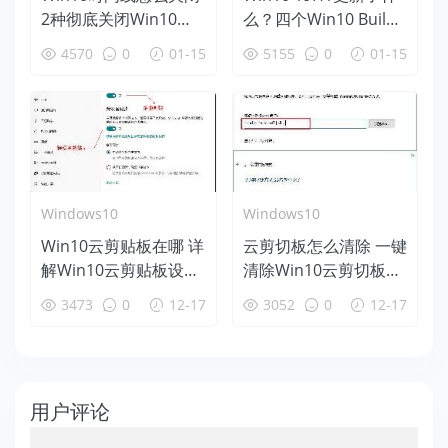
2种彻底关闭Win10时
么？四个Win10 Build
间线方法
18312新特性盘点
4570
0
01-15
5155
0
01-15
Windows10
Windows10
Win10云剪贴板在哪 详
云剪切板怎么清除 一键
解Win10云剪贴板设置
清除Win10云剪切板方
使用教程
法
3473
0
12-17
3052
0
12-17
用户评论