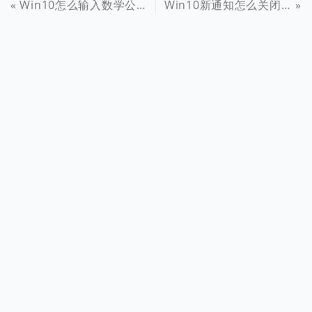
Win10怎么输入数学公式 Win10打开数学输入面板方法
Win10新通知怎么关闭 隐藏Win10任务栏新通知图标方法