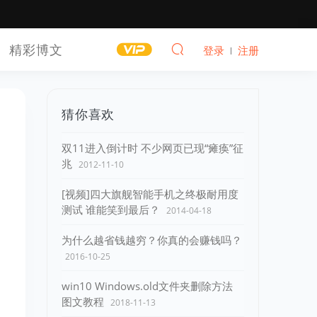
精彩博文
登录
注册
猜你喜欢
双11进入倒计时 不少网页已现“瘫痪”征
兆
2012-11-10
[视频]四大旗舰智能手机之终极耐用度
测试 谁能笑到最后？
2014-04-18
为什么越省钱越穷？你真的会赚钱吗？
2016-10-25
win10 Windows.old文件夹删除方法
图文教程
2018-11-13